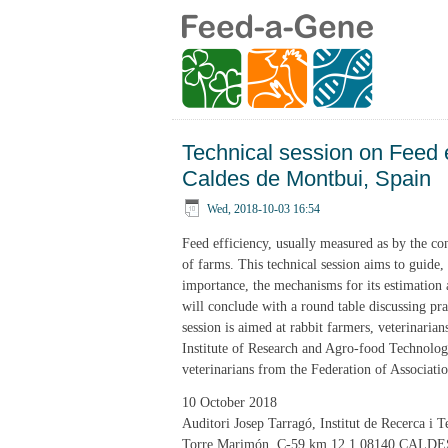
Technical session on Feed e
Caldes de Montbui, Spain
Wed, 2018-10-03 16:54
Feed efficiency, usually measured as by the con
of farms. This technical session aims to guide, 
importance, the mechanisms for its estimation 
will conclude with a round table discussing pra
session is aimed at rabbit farmers, veterinarian
Institute of Research and Agro-food Technolog
veterinarians from the Federation of Associati
10 October 2018
Auditori Josep Tarragó, Institut de Recerca i 
Torre Marimón. C-59 km 12,1 08140 CALDE