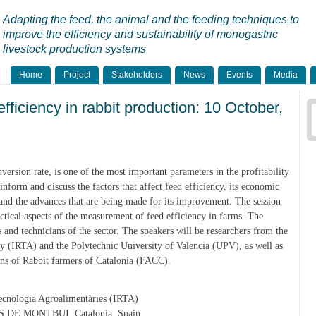
Adapting the feed, the animal and the feeding techniques to
improve the efficiency and sustainability of monogastric
livestock production systems
Home
Project
Stakeholders
News
Events
Media
fficiency in rabbit production: 10 October,
version rate, is one of the most important parameters in the profitability
inform and discuss the factors that affect feed efficiency, its economic
and the advances that are being made for its improvement. The session
ctical aspects of the measurement of feed efficiency in farms. The
s and technicians of the sector. The speakers will be researchers from the
y (IRTA) and the Polytechnic University of Valencia (UPV), as well as
ons of Rabbit farmers of Catalonia (FACC).
Tecnologia Agroalimentàries (IRTA)
S DE MONTBUI, Catalonia, Spain