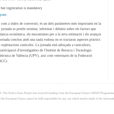
e but registration is mandatory
ogram
.
 com a índex de conversió, és un dels paràmetres més importants en la
a jornada es pretén orientar, informar i debatre sobre els factors que
ortància econòmica, els mecanismes per a la seva estimació i els avanços
a jornada conclou amb una taula rodona on es tractaran aspectes pràctics
s explotacions cunícoles. La jornada està adreçada a cunicultors,
participació d'investigadors de l'Institut de Recerca i Tecnologia
itècnica de València (UPV), així com veterinaris de la Federació
FACC).
ed | The Feed-a-Gene Project has received funding from the European Union’s H2020 Programme
and the European Union cannot be held responsible for any use which maybe made of the informati