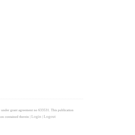
 under grant agreement no 633531. This publication
Login
Logout
on contained therein |
|