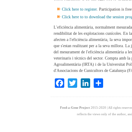
Click here to register
. Participation is fre
Click here to to download the session pr
L'eficiència alimentària, normalment mesurada
rendibilitat de les explotacions cunícoles. En l
afecten a l'eficiència alimentària, la seva imp
que s'estan realitzant per a la seva millora. L
del mesurament de l'eficiència alimentària a le
veterinaris i tècnics del sector. Compta amb la 
Agroalimentària (IRTA) i de la Universitat Pol
d'Associacions de Cunicultors de Catalunya (
Facebook
Twitter
LinkedIn
Share
Feed-a-Gene Project
2015-2020 | All rights reserv
reflects the views only of the author, 